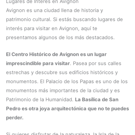
Lugares de Interés en Avignon
Avignon es una ciudad llena de historia y
patrimonio cultural. Si estás buscando lugares de
interés para visitar en Avignon, aquí te
presentamos algunos de los más destacados.
El Centro Histórico de Avignon es un lugar
imprescindible para visitar
. Pasea por sus calles
estrechas y descubre sus edificios históricos y
monumentos. El Palacio de los Papas es uno de los
monumentos más importantes de la ciudad y es
Patrimonio de la Humanidad.
La Basílica de San
Pedro es otra joya arquitectónica que no te puedes
perder.
Si quieres disfrutar de la naturaleza, la Isla de la