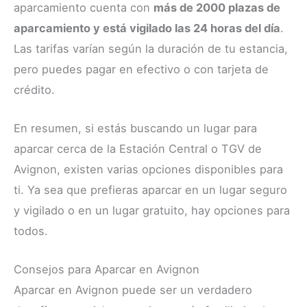
aparcamiento cuenta con
más de 2000 plazas de
aparcamiento y está vigilado las 24 horas del día
.
Las tarifas varían según la duración de tu estancia,
pero puedes pagar en efectivo o con tarjeta de
crédito.
En resumen, si estás buscando un lugar para
aparcar cerca de la Estación Central o TGV de
Avignon, existen varias opciones disponibles para
ti. Ya sea que prefieras aparcar en un lugar seguro
y vigilado o en un lugar gratuito, hay opciones para
todos.
Consejos para Aparcar en Avignon
Aparcar en Avignon puede ser un verdadero