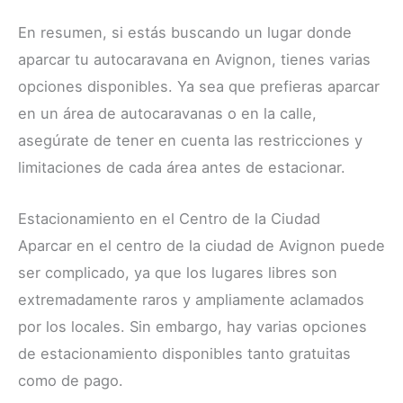
En resumen, si estás buscando un lugar donde
aparcar tu autocaravana en Avignon, tienes varias
opciones disponibles. Ya sea que prefieras aparcar
en un área de autocaravanas o en la calle,
asegúrate de tener en cuenta las restricciones y
limitaciones de cada área antes de estacionar.
Estacionamiento en el Centro de la Ciudad
Aparcar en el centro de la ciudad de Avignon puede
ser complicado, ya que los lugares libres son
extremadamente raros y ampliamente aclamados
por los locales. Sin embargo, hay varias opciones
de estacionamiento disponibles tanto gratuitas
como de pago.