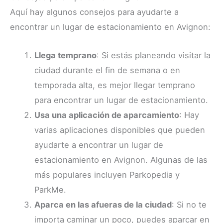
Aquí hay algunos consejos para ayudarte a
encontrar un lugar de estacionamiento en Avignon:
Llega temprano
: Si estás planeando visitar la
ciudad durante el fin de semana o en
temporada alta, es mejor llegar temprano
para encontrar un lugar de estacionamiento.
Usa una aplicación de aparcamiento
: Hay
varias aplicaciones disponibles que pueden
ayudarte a encontrar un lugar de
estacionamiento en Avignon. Algunas de las
más populares incluyen Parkopedia y
ParkMe.
Aparca en las afueras de la ciudad
: Si no te
importa caminar un poco, puedes aparcar en