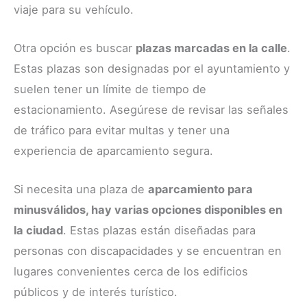
viaje para su vehículo.
Otra opción es buscar
plazas marcadas en la calle
.
Estas plazas son designadas por el ayuntamiento y
suelen tener un límite de tiempo de
estacionamiento. Asegúrese de revisar las señales
de tráfico para evitar multas y tener una
experiencia de aparcamiento segura.
Si necesita una plaza de
aparcamiento para
minusválidos, hay varias opciones disponibles en
la ciudad
. Estas plazas están diseñadas para
personas con discapacidades y se encuentran en
lugares convenientes cerca de los edificios
públicos y de interés turístico.